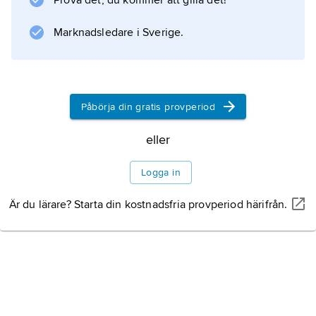
Prova det, du kommer att gilla det!
Marknadsledare i Sverige.
Påbörja din gratis provperiod
eller
Logga in
Är du lärare? Starta din kostnadsfria provperiod härifrån.