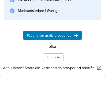
Prova det, du kommer att gilla det!
Marknadsledare i Sverige.
Påbörja din gratis provperiod
eller
Logga in
Är du lärare? Starta din kostnadsfria provperiod härifrån.