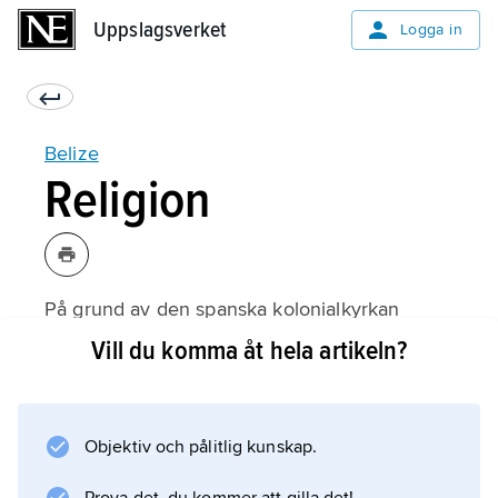
Uppslagsverket
Uppslagsverket
Logga in
Belize
Religion
På grund av den spanska kolonialkyrkan
dominerar den katolska kyrkan, cirka 62
Vill du komma åt hela artikeln?
procent är katoliker. Under de
latinamerikanska biskopskonferensernas
(CELAM) inflytande pågår en kyrklig förnyelse.
Objektiv och pålitlig kunskap.
Cirka 30 procent av befolkningen är
anglikaner och metodister. Det finns mindre