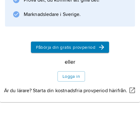
Prova det, du kommer att gilla det!
grupper muslimer, hinduer, buddhister och
bahai, judar utgör drygt 1 procent. Ekumeniskt
Marknadsledare i Sverige.
samarbete finns i
Belize
Påbörja din gratis provperiod
eller
Information om artikeln
Logga in
Är du lärare? Starta din kostnadsfria provperiod härifrån.