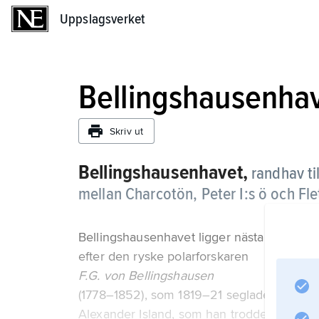
Uppslagsverket
Uppslagsverket
Bellingshausenha
Skriv ut
Bellingshausenhavet,
randhav ti
mellan Charcotön, Peter I:s ö och Fl
Bellingshausenhavet ligger nästan helt på d
efter den ryske polarforskaren
F.G. von Bellingshausen
(1778–1852), som 1819–21 seglade runt Anta
Alexander Island, som han trodde var en de