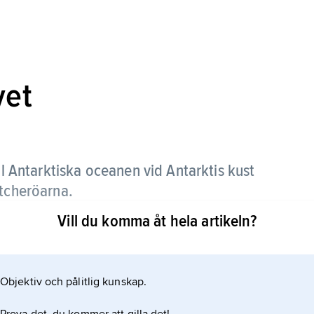
vet
ll Antarktiska oceanen vid Antarktis kust
etcheröarna.
Vill du komma åt hela artikeln?
en antarktiska kontinentalhyllan. Det är uppkallat
Objektiv och pålitlig kunskap.
rktis. Han upptäckte bl.a. Peter I:s ö och
l av själva kontinenten och därför kallade