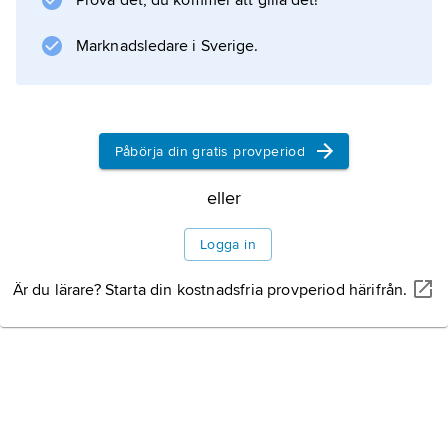
Prova det, du kommer att gilla det!
årligen till Albert Engström fram till dennes
död. Åren 1940–42 utdelades inget pris, och
Marknadsledare i Sverige.
sedan
Påbörja din gratis provperiod
Information om artikeln
eller
Logga in
Är du lärare? Starta din kostnadsfria provperiod härifrån.