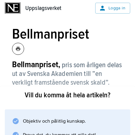
Uppslagsverket
Uppslagsverket
Logga in
Bellmanpriset
Bellmanpriset,
pris som årligen delas
ut av Svenska Akademien till ”en
verkligt framstående svensk skald”.
Vill du komma åt hela artikeln?
Prissumman utgörs, enligt Anders och Emma
Zorns testamente, av avkastningen av den
fastighet i vilken källaren Freden i Stockholm
är inrymd. Det uppbars på livstid från 1920 av
Objektiv och pålitlig kunskap.
Erik Axel Karlfeldt; från 1932 utdelades priset