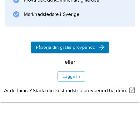
Prova det, du kommer att gilla det!
Marknadsledare i Sverige.
Påbörja din gratis provperiod
eller
Logga in
Är du lärare? Starta din kostnadsfria provperiod härifrån.