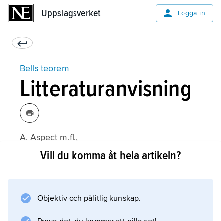
Uppslagsverket
Uppslagsverket
Logga in
Bells teorem
Litteraturanvisning
A. Aspect m.fl.,
Physical Review Letters
Vill du komma åt hela artikeln?
49 (1982);
Objektiv och pålitlig kunskap.
Information om artikeln