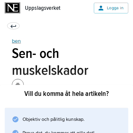
Uppslagsverket
Uppslagsverket
Logga in
ben
Sen- och
muskelskador
Vill du komma åt hela artikeln?
En kraftig anspänning av lårmuskulaturen
(sprinterlopp) eller en spark mot lårets
framsida kan vålla muskelbristning med
Objektiv och pålitlig kunskap.
blödning, ”lårkaka”, och smärtsam tryckökning
i muskulaturen (jämför