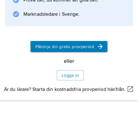
Prova det, du kommer att gilla det!
kompartmentsyndrom
Marknadsledare i Sverige.
) som följd. Överansträngning kan ge smärtor i
ljumsken (adduktormuskelns övre fäste).
Knäledens sträckapparat kan brista på olika
nivåer från muskelfästet på knäskålen till
Påbörja din gratis provperiod
senfästet på
eller
Logga in
Information om artikeln
Är du lärare? Starta din kostnadsfria provperiod härifrån.