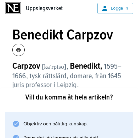
Uppslagsverket
Uppslagsverket
Logga in
Benedikt Carpzov
Carpzov
Benedikt,
,
1595–
[kaʹrptso]
1666, tysk rättslärd, domare, från 1645
juris professor i Leipzig.
Vill du komma åt hela artikeln?
Carpzov gjorde betydande insatser inom
straff-, process- och kyrkorättens områden.
Han ansåg att straffrätten vilade på gudomlig
grund. Genom bestraffandet av dem som
Objektiv och pålitlig kunskap.
syndat och begått brott åstadkom man