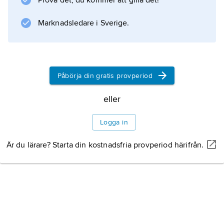
Prova det, du kommer att gilla det!
försoning med Gud. Han ställde sig också
positiv till dåtidens häxprocesser.
Marknadsledare i Sverige.
Information om artikeln
Påbörja din gratis provperiod
eller
Logga in
Är du lärare? Starta din kostnadsfria provperiod härifrån.