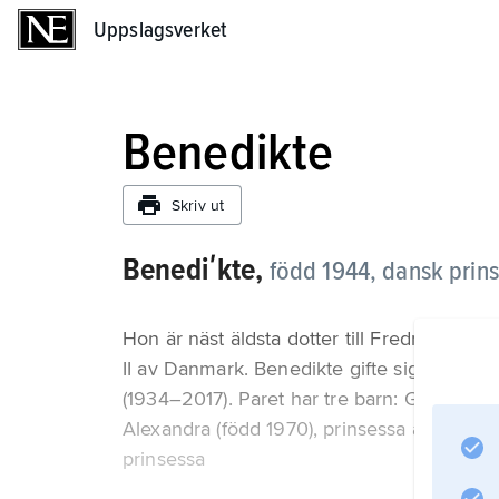
Uppslagsverket
Uppslagsverket
Benedikte
Skriv ut
Benediʹkte,
född 1944, dansk prins
Hon är näst äldsta dotter till Fredrik IX och
II av Danmark. Benedikte gifte sig 1968 m
(1934–2017). Paret har tre barn: Gustav (f
Alexandra (född 1970), prinsessa av Sayn-W
prinsessa