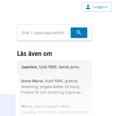
Logga in
Läs även om
Joachim,
född 1969, dansk prins.
Anne-Marie,
född 1946, grekisk
drottning, yngsta dotter till kung
Fredrik IX och drottning Ingrid av
Danmark, syster till Margrethe II.
Marie,
ursprungligen
Marie
Cavallier
, född 1976, dansk prinsessa