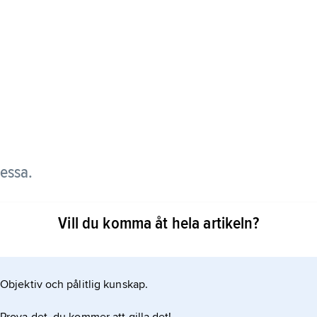
essa.
 drottning Ingrid och syster till drottning Margrethe
Vill du komma åt hela artikeln?
ed prins Richard av Sayn-Wittgenstein-Berleburg
ödd 1969), prins av Sayn-Wittgenstein-Berleburg;
ittgenstein-Berleburg samt Nathalie (född 1975),
Objektiv och pålitlig kunskap.