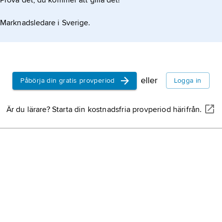
Prova det, du kommer att gilla det!
Marknadsledare i Sverige.
eller
Påbörja din gratis provperiod
Logga in
Är du lärare? Starta din kostnadsfria provperiod härifrån.