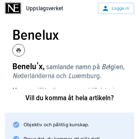
Uppslagsverket
Uppslagsverket
Logga in
Benelux
Beneluʹx,
samlande namn på
Be
lgien,
Ne
derländerna och
Lux
emburg.
Mera specifikt refererar namnet till det nära
Vill du komma åt hela artikeln?
ekonomiska samarbetet mellan dessa stater.
De ingick tullunion 1948 och relationerna dem
emellan föregrep på olika punkter föregripit
EG/EU.
Objektiv och pålitlig kunskap.