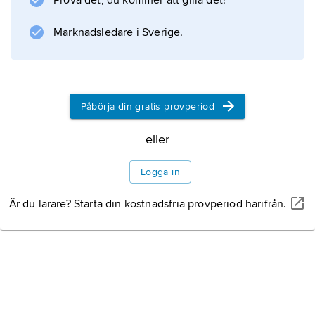
Prova det, du kommer att gilla det!
Marknadsledare i Sverige.
Information om artikeln
Påbörja din gratis provperiod
eller
Logga in
Är du lärare? Starta din kostnadsfria provperiod härifrån.