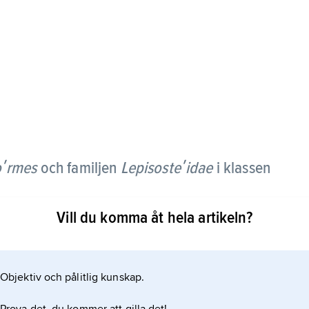
oʹrmes
och familjen
Lepisosteʹidae
i klassen
Vill du komma åt hela artikeln?
ala käkar. I överkäken ingår infraorbitalben, vilka
 Fjällen är av ganoid typ. Ryggkotorna har en
lt olikt kotorna hos andra fiskar, där bägge
Objektiv och pålitlig kunskap.