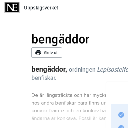
Uppslagsverket
Uppslagsverket
bengäddor
Skriv ut
bengäddor,
ordningen
Lepisosteif
benfiskar.
De är långsträckta och har mycket långa, sm
hos andra benfiskar bara finns under ögat.
konvex främre och en konkav bakre ände, he
ändarna är konkava. Fossil är kända