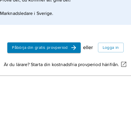
Prova det, du kommer att gilla det!
Marknadsledare i Sverige.
eller
Påbörja din gratis provperiod
Logga in
Är du lärare? Starta din kostnadsfria provperiod härifrån.