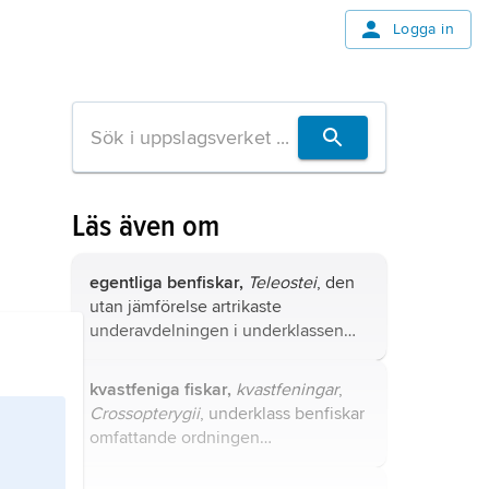
Logga in
Läs även om
egentliga benfiskar,
Teleostei
, den
utan jämförelse artrikaste
underavdelningen i underklassen
strålfeniga fiskar.
kvastfeniga fiskar,
kvastfeningar
,
Crossopterygii
, underklass benfiskar
omfattande ordningen
tofsstjärtfiskar samt den utdöda
ordningen koanfiskar.