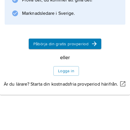
Prova det, du kommer att gilla det!
Marknadsledare i Sverige.
Påbörja din gratis provperiod
eller
Logga in
Är du lärare? Starta din kostnadsfria provperiod härifrån.