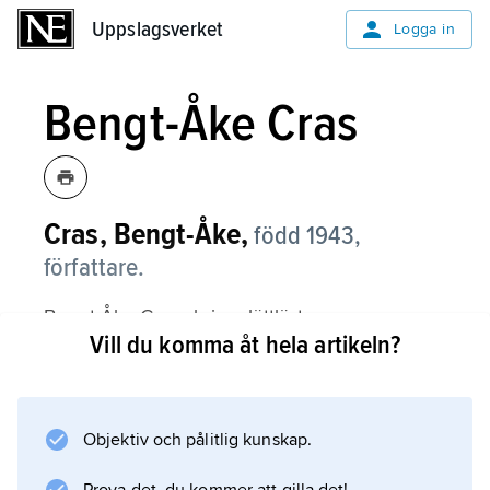
Uppslagsverket
Uppslagsverket
Logga in
Bengt-Åke Cras
Cras, Bengt-Åke,
född 1943,
författare.
Bengt-Åke Cras skriver lättläst
Vill du komma åt hela artikeln?
populärlitteratur för såväl ungdomar som
vuxna.
Objektiv och pålitlig kunskap.
Information om artikeln