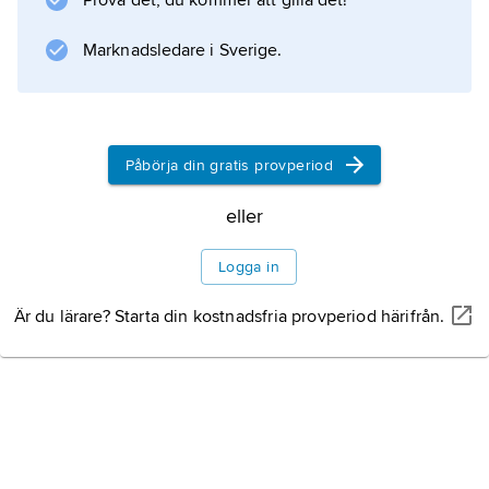
Prova det, du kommer att gilla det!
Marknadsledare i Sverige.
Påbörja din gratis provperiod
eller
Logga in
Är du lärare? Starta din kostnadsfria provperiod härifrån.