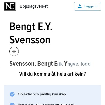
Uppslagsverket
Uppslagsverket
Logga in
Bengt E.Y.
Svensson
Svensson,
Bengt E
Y
rik
ngve,
född
1935, fysiker, professor i teoretisk
Vill du komma åt hela artikeln?
högenergifysik och fältteori vid Lunds
universitet sedan 1971, prorektor där
1992–98.
Objektiv och pålitlig kunskap.
Bengt E.Y. Svensson har gjort vetenskapliga