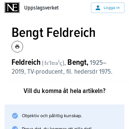
Uppslagsverket
Uppslagsverket
Logga in
Bengt Feldreich
Feldreich
Bengt,
i
,
1925–
[fɛʹltra
ç]
2019, TV-producent, fil. hedersdr 1975.
Efter folkskollärarexamen var Bengt Feldreich
Vill du komma åt hela artikeln?
1950–86 verksam vid Sveriges Radio som
reporter och programledare, främst i
populärvetenskapliga program. Det årliga
samtalet med Nobelpristagare i ”Snillen
Objektiv och pålitlig kunskap.
spekulerar” gjorde honom internationellt