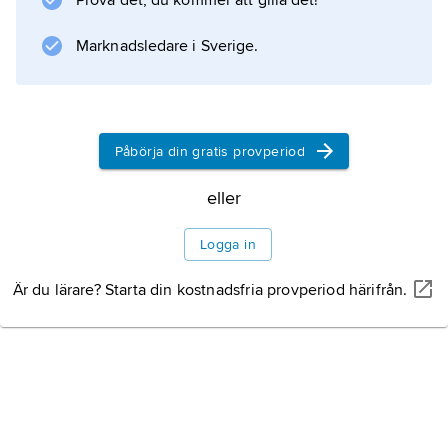
Prova det, du kommer att gilla det!
känd.
Marknadsledare i Sverige.
Information om artikeln
Påbörja din gratis provperiod
eller
Logga in
Är du lärare? Starta din kostnadsfria provperiod härifrån.