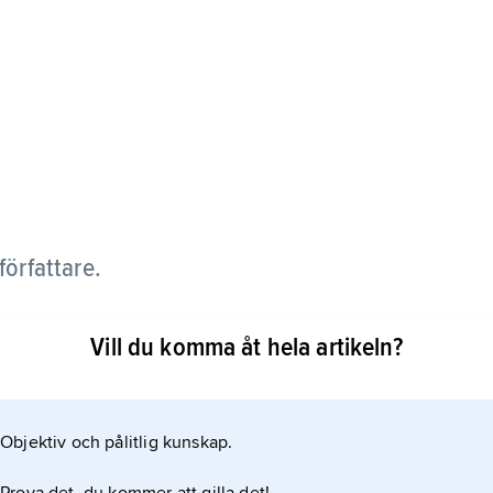
författare.
ed romanen
Vill du komma åt hela artikeln?
levelser under ett sommarlov. Den följdes av
Objektiv och pålitlig kunskap.