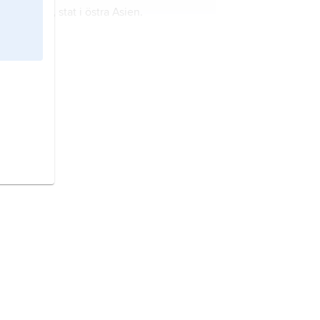
Japan,
stat i östra Asien.
Sverige,
stat på Skandinaviska
halvön, norra Europa.
Frankrike,
stat i Västeuropa.
Tyskland,
republik i norra
Mellaneuropa.
Kina,
stat i östra Asien.
Danmark,
stat i Nordeuropa.
Italien,
stat i södra Europa.