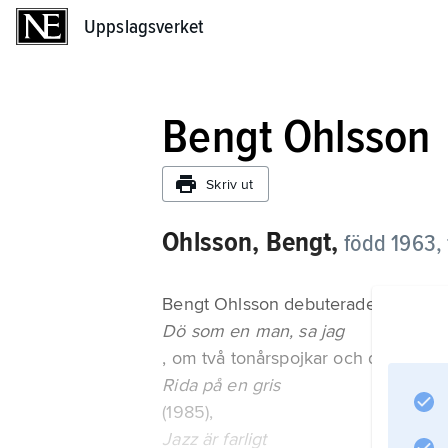
Uppslagsverket
Uppslagsverket
Bengt Ohlsson
Skriv ut
Ohlsson, Bengt,
född 1963, 
Bengt Ohlsson debuterade 1984 m
Dö som en man, sa jag
, om två tonårspojkar och deras upp
Rida på en gris
(1985),
Jazz är farligt