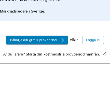
Prova det, du kommer att gilla det!
Marknadsledare i Sverige.
eller
Påbörja din gratis provperiod
Logga in
Är du lärare? Starta din kostnadsfria provperiod härifrån.