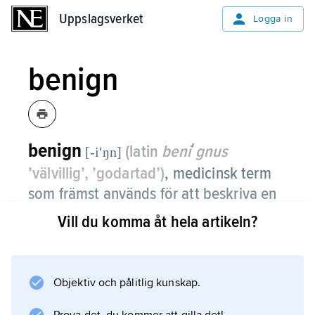
Uppslagsverket
Uppslagsverket
Logga in
benign
benign
(latin
beniʹgnus
[-iʹŋn]
’välvillig’, ’godartad’)
,
medicinsk term
som främst används för att beskriva en
tumör som ”godartad”.
Vill du komma åt hela artikeln?
En sådan tumör sprider sig inte utan kan
avlägsnas kirurgiskt med bestående läkning
eftersom den är välavgränsad.
Objektiv och pålitlig kunskap.