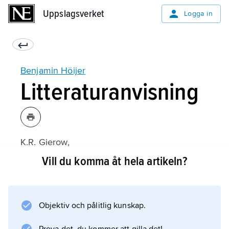
Uppslagsverket
Uppslagsverket
Logga in
Benjamin Höijer
Litteraturanvisning
K.R. Gierow,
Benjamin Höijer
Vill du komma åt hela artikeln?
(1971);
Objektiv och pålitlig kunskap.
Information om artikeln