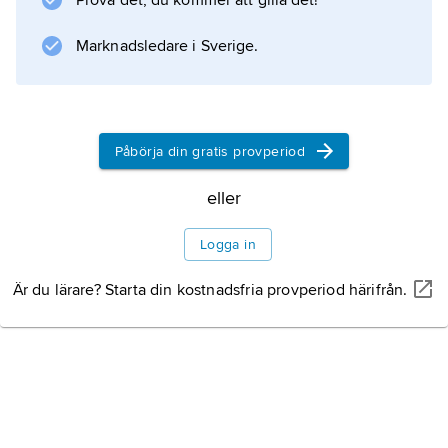
Prova det, du kommer att gilla det!
Marknadsledare i Sverige.
Påbörja din gratis provperiod
eller
Logga in
Är du lärare? Starta din kostnadsfria provperiod härifrån.