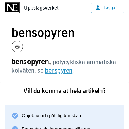
Uppslagsverket
Uppslagsverket
Logga in
bensopyren
bensopyren,
polycykliska aromatiska
kolväten, se
benspyren
.
Vill du komma åt hela artikeln?
Information om artikeln
Objektiv och pålitlig kunskap.