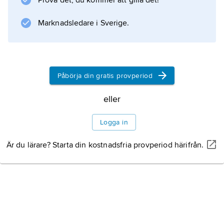
Prova det, du kommer att gilla det!
Marknadsledare i Sverige.
Påbörja din gratis provperiod
eller
Logga in
Är du lärare? Starta din kostnadsfria provperiod härifrån.