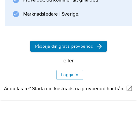
Prova det, du kommer att gilla det!
Marknadsledare i Sverige.
Påbörja din gratis provperiod
eller
Logga in
Är du lärare? Starta din kostnadsfria provperiod härifrån.