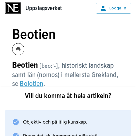
Uppslagsverket
Uppslagsverket
Logga in
Beotien
Beotien
,
historiskt landskap
[beo:ʹ-]
samt län (nomos) i mellersta Grekland,
se
Boiotien
.
Vill du komma åt hela artikeln?
Information om artikeln
Objektiv och pålitlig kunskap.