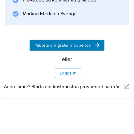
Prova det, du kommer att gilla det!
Marknadsledare i Sverige.
Påbörja din gratis provperiod
eller
Logga in
Är du lärare? Starta din kostnadsfria provperiod härifrån.