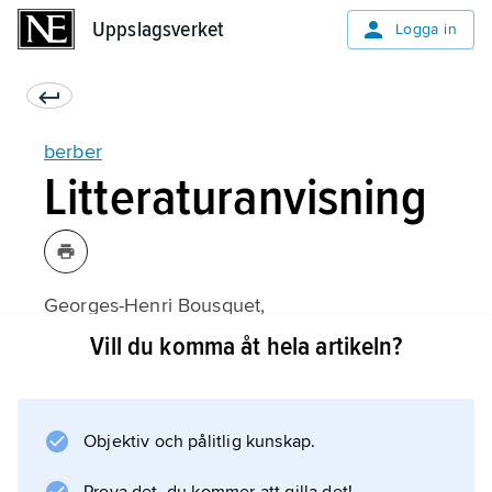
Uppslagsverket
Uppslagsverket
Logga in
berber
Litteraturanvisning
Georges-Henri Bousquet,
Les Berbères
Vill du komma åt hela artikeln?
(1957);
Objektiv och pålitlig kunskap.
Information om artikeln