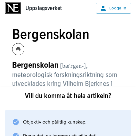
Uppslagsverket
Uppslagsverket
Logga in
Bergenskolan
Bergenskolan
,
[bæʹrgən-]
meteorologisk forskningsriktning som
utvecklades kring Vilhelm Bjerknes i
Bergen, Norge, i början av 1920-talet.
Vill du komma åt hela artikeln?
Andra framstående företrädare var Tor
Bergeron, Carl-Gustav Rossby, Jacob Bjerknes
och Halvor Solberg.
Objektiv och pålitlig kunskap.