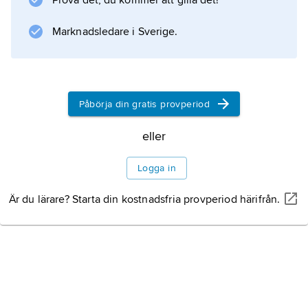
Litteraturanvisning
Prova det, du kommer att gilla det!
Marknadsledare i Sverige.
Information om artikeln
Påbörja din gratis provperiod
eller
Logga in
Är du lärare? Starta din kostnadsfria provperiod härifrån.