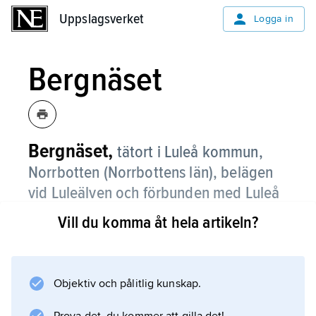
Uppslagsverket
Uppslagsverket
Logga in
Bergnäset
Bergnäset,
tätort i Luleå kommun,
Norrbotten (Norrbottens län), belägen
vid Luleälven och förbunden med Luleå
av den 1 km långa Bergnäsbron;
3 761
Vill du komma åt hela artikeln?
invånare (2021)
.
Bergnäset är bostadsort med främst villor och
flerfamiljshus; pendlingen till Luleå är
Objektiv och pålitlig kunskap.
omfattande. I Bergnäset finns ett