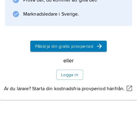
Prova det, du kommer att gilla det!
industriområde med verkstads- och
byggföretag.
Marknadsledare i Sverige.
Information om artikeln
Påbörja din gratis provperiod
eller
Logga in
Är du lärare? Starta din kostnadsfria provperiod härifrån.