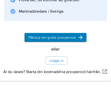
Prova det, du kommer att gilla det!
resta kanterna av tektoniskt snedställda men
oveckade berggrundsblock. Andra
Marknadsledare i Sverige.
bergskedjor, t.ex. vår fjällkedja, kan vara av
mer blandad karaktär.
Påbörja din gratis provperiod
Information om artikeln
eller
Logga in
Är du lärare? Starta din kostnadsfria provperiod härifrån.