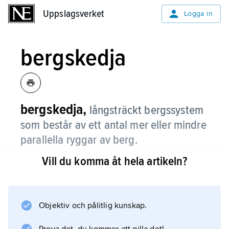
Uppslagsverket
Uppslagsverket
Logga in
bergskedja
bergskedja,
långsträckt bergssystem
som består av ett antal mer eller mindre
parallella ryggar av berg.
Vill du komma åt hela artikeln?
Ofta är det veckad berggrund vari ryggar av
motståndskraftiga bergarter lämnats kvar av
erosionen. Ett paradexempel på sådana
bergskedjor är Appalacherna. Alternativt kan,
Objektiv och pålitlig kunskap.
som i Klippiga bergen, ryggarna bestå av de