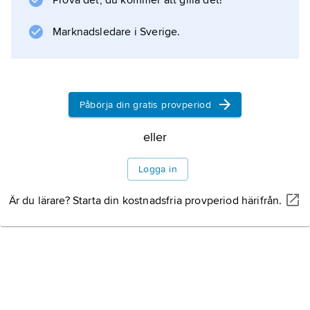
Prova det, du kommer att gilla det!
Marknadsledare i Sverige.
Påbörja din gratis provperiod
eller
Logga in
Är du lärare? Starta din kostnadsfria provperiod härifrån.