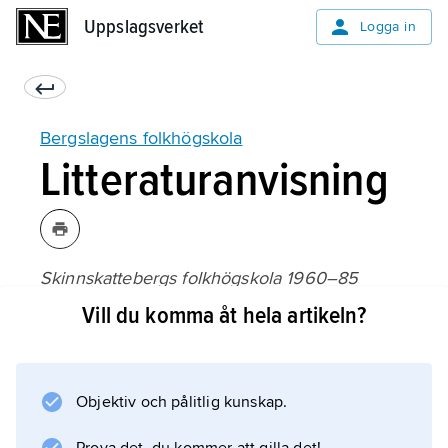
Uppslagsverket
Uppslagsverket
Logga in
Bergslagens folkhögskola
Litteraturanvisning
Skinnskattebergs folkhögskola 1960–85
(1985).
Vill du komma åt hela artikeln?
Objektiv och pålitlig kunskap.
Information om artikeln