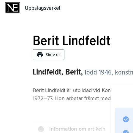
Uppslagsverket
Uppslagsverket
Berit Lindfeldt
Skriv ut
Lindfeldt, Berit,
född 1946, konstn
Berit Lindfeldt är utbildad vid Konstindus
1972–77. Hon arbetar främst med skulptur 
Information om artikeln