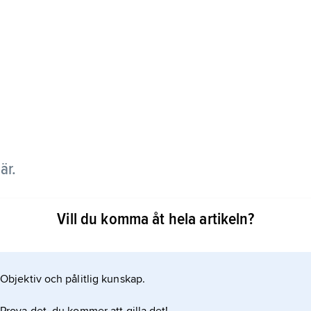
är.
triskolan i Göteborg 1966–71 och Valands konstskola
Vill du komma åt hela artikeln?
och objekt.
Objektiv och pålitlig kunskap.