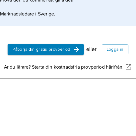
Prova det, du kommer att gilla det!
Marknadsledare i Sverige.
eller
Påbörja din gratis provperiod
Logga in
Är du lärare? Starta din kostnadsfria provperiod härifrån.