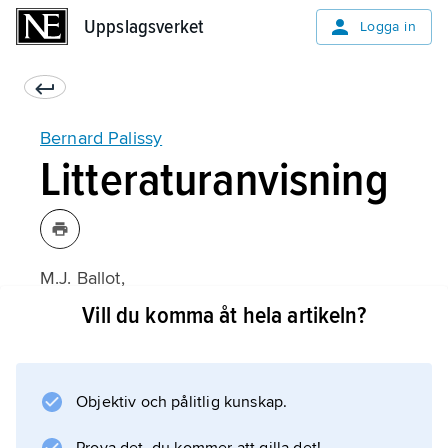
Uppslagsverket
Uppslagsverket
Logga in
Bernard Palissy
Litteraturanvisning
M.J. Ballot,
La Céramique française
Vill du komma åt hela artikeln?
(1924).
Objektiv och pålitlig kunskap.
Information om artikeln