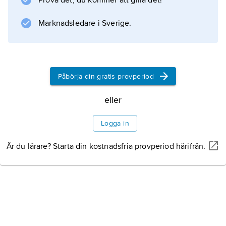
Prova det, du kommer att gilla det!
Marknadsledare i Sverige.
Påbörja din gratis provperiod
eller
Logga in
Är du lärare? Starta din kostnadsfria provperiod härifrån.