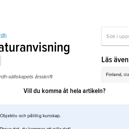
rdh
raturanvisning
Läs äve
Finland,
sta
h-sällskapets årsskrift
Vill du komma åt hela artikeln?
Storbritann
Norge,
stat
mation om artikeln
Objektiv och pålitlig kunskap.
Frankrike,
s