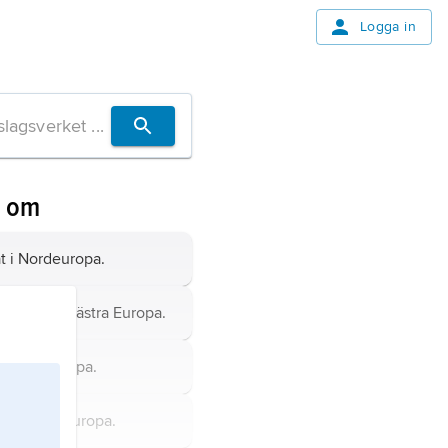
Logga in
n om
t i Nordeuropa.
ien,
stat i västra Europa.
 i Nordeuropa.
tat i Västeuropa.