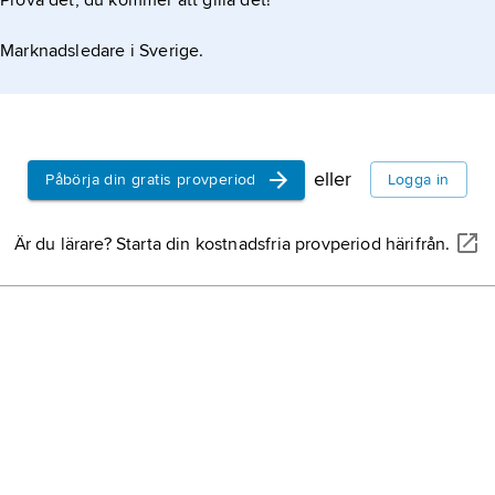
Prova det, du kommer att gilla det!
Tyskland,
r
Marknadsledare i Sverige.
Mellaneuro
Kina,
stat i
Sverige,
st
eller
Påbörja din gratis provperiod
Logga in
halvön, nor
Är du lärare? Starta din kostnadsfria provperiod härifrån.