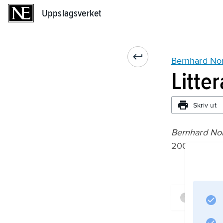
Uppslagsverket
Uppslagsverket
Bernhard No
Litte
Skriv ut
Bernhard Nord
2002–;
Infor