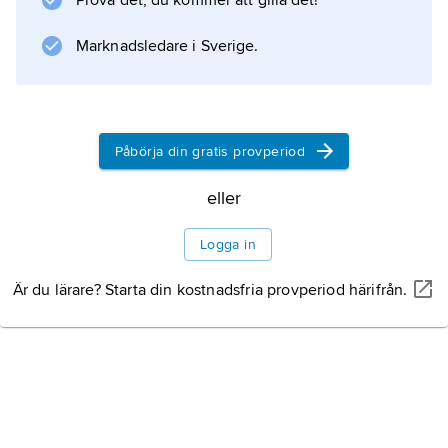
Prova det, du kommer att gilla det!
Marknadsledare i Sverige.
Påbörja din gratis provperiod
eller
Logga in
Är du lärare? Starta din kostnadsfria provperiod härifrån.