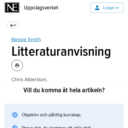
Uppslagsverket
Uppslagsverket
Logga in
Bessie Smith
Litteraturanvisning
Chris Albertson,
Bessie
Vill du komma åt hela artikeln?
(svensk översättning 1988).
Objektiv och pålitlig kunskap.
Information om artikeln