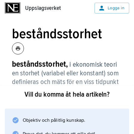
Uppslagsverket
Uppslagsverket
Logga in
beståndsstorhet
beståndsstorhet,
i ekonomisk teori
en storhet (variabel eller konstant) som
definieras och mäts för en viss tidpunkt
och inte per tidsenhet, t.ex.
Vill du komma åt hela artikeln?
valutareserv.
Objektiv och pålitlig kunskap.