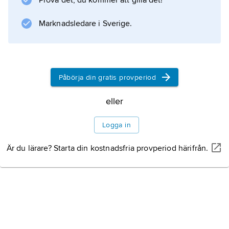
Prova det, du kommer att gilla det!
Information om artikeln
Marknadsledare i Sverige.
Påbörja din gratis provperiod
eller
Logga in
Är du lärare? Starta din kostnadsfria provperiod härifrån.