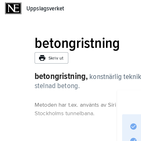
Uppslagsverket
Uppslagsverket
betongristning
Skriv ut
betongristning,
konstnärlig teknik:
stelnad betong.
Metoden har t.ex. använts av Siri Derkert f
Stockholms tunnelbana.