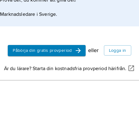
Prova det, du kommer att gilla det!
Marknadsledare i Sverige.
eller
Påbörja din gratis provperiod
Logga in
Är du lärare? Starta din kostnadsfria provperiod härifrån.