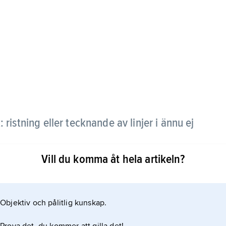
 ristning eller tecknande av linjer i ännu ej
Vill du komma åt hela artikeln?
ör utsmyckning av bl.a. station Östermalmstorg i
Objektiv och pålitlig kunskap.