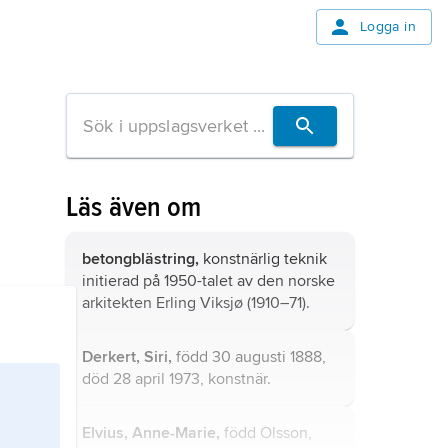
Logga in
Läs även om
betongblästring,
konstnärlig teknik
initierad på 1950-talet av den norske
arkitekten Erling Viksjø (1910–71).
Derkert, Siri,
född 30 augusti 1888,
död 28 april 1973, konstnär.
Elvius, Anne-Marie,
född Olsson,