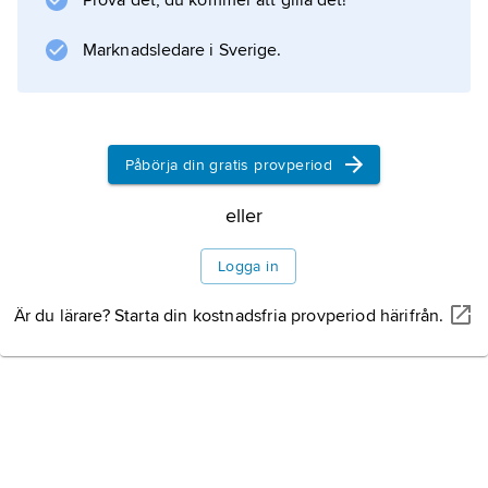
Information om artikeln
Prova det, du kommer att gilla det!
Marknadsledare i Sverige.
Påbörja din gratis provperiod
eller
Logga in
Är du lärare? Starta din kostnadsfria provperiod härifrån.