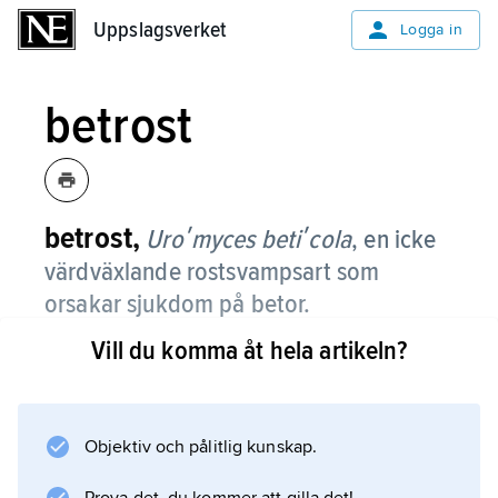
Uppslagsverket
Uppslagsverket
Logga in
betrost
betrost,
Uroʹmyces betiʹcola
,
en icke
värdväxlande rostsvampsart som
orsakar sjukdom på betor.
Vill du komma åt hela artikeln?
Ett svampangrepp ger på hösten talrika
rödbruna rostfläckar på betbladen.
Objektiv och pålitlig kunskap.