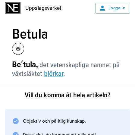
Uppslagsverket
Uppslagsverket
Logga in
Betula
Beʹtula,
det vetenskapliga namnet på
växtsläktet
björkar
.
Vill du komma åt hela artikeln?
Information om artikeln
Objektiv och pålitlig kunskap.