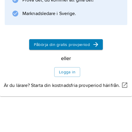
Prova det, du kommer att gilla det!
Marknadsledare i Sverige.
Påbörja din gratis provperiod
eller
Logga in
Är du lärare? Starta din kostnadsfria provperiod härifrån.