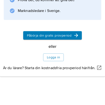
Prova det, du kommer att gilla det!
Marknadsledare i Sverige.
Påbörja din gratis provperiod
eller
Logga in
Är du lärare? Starta din kostnadsfria provperiod härifrån.