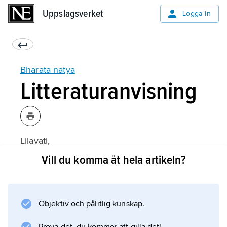
Uppslagsverket
Uppslagsverket
Logga in
Bharata natya
Litteraturanvisning
Lilavati,
Indiens klassiska danskonst
Vill du komma åt hela artikeln?
(1987).
Objektiv och pålitlig kunskap.
Information om artikeln