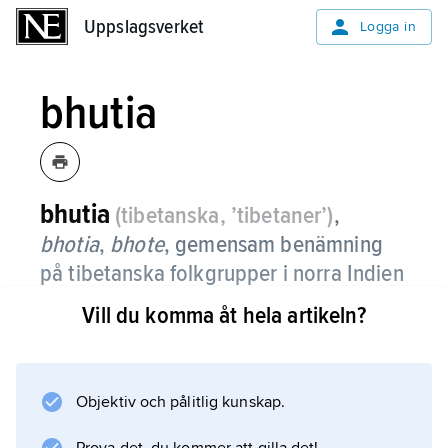
Uppslagsverket
Uppslagsverket
Logga in
bhutia
bhutia
(tibetanska, ’tibetaner’)
,
bhotia
,
bhote
,
gemensam benämning
på tibetanska folkgrupper i norra Indien
(48 000, därav 23 000 i Sikkim), Nepal
Vill du komma åt hela artikeln?
(80 000) och Bhutan (där de med 500
000 utgör majoriteten).
Objektiv och pålitlig kunskap.
De invandrade från Tibet mellan 800-talet och
1600-talet och kom att spela en avgörande