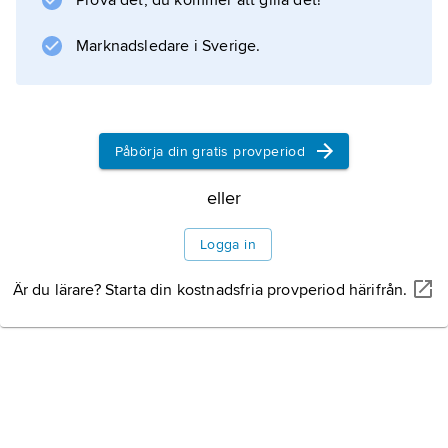
Prova det, du kommer att gilla det!
neutrala salter; därav namn som
natriumbikarbonat
Marknadsledare i Sverige.
,
-bisulfat
,
-biftalat
Påbörja din gratis provperiod
. Enligt modern kemisk nomenklatur ska
dessa heta natriumvätekarbonat, -vätesulfat, -
eller
väteftalat.
Logga in
Är du lärare? Starta din kostnadsfria provperiod härifrån.
Information om artikeln