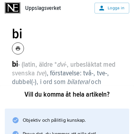
Uppslagsverket
Uppslagsverket
Logga in
bi
bi
-
(latin, äldre *
dvi
-, urbesläktat med
svenska
tve
)
,
förstavelse: två-, tve-,
dubbel(-), i ord som
bilateral
och
bigami
.
Vill du komma åt hela artikeln?
Förstavelsen användes förr inom kemin vid
namngivning av tvåvärda syrors sura salter,
eftersom dessa bildas av dubbelt så mycket
Objektiv och pålitlig kunskap.
syra per viktdel bas som motsvarande