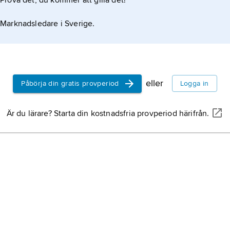
Prova det, du kommer att gilla det!
Marknadsledare i Sverige.
eller
Påbörja din gratis provperiod
Logga in
Är du lärare? Starta din kostnadsfria provperiod härifrån.