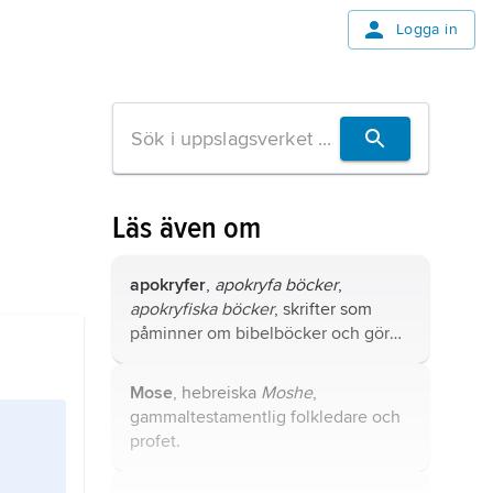
Logga in
Läs även om
apokryfer
,
apokryfa böcker
,
apokryfiska böcker
, skrifter som
påminner om bibelböcker och gör
anspråk på liknande auktoritet men
som inte har blivit allmänt erkända
Mose
, hebreiska
Moshe
,
som legitima delar av Bibeln.
gammaltestamentlig folkledare och
profet.