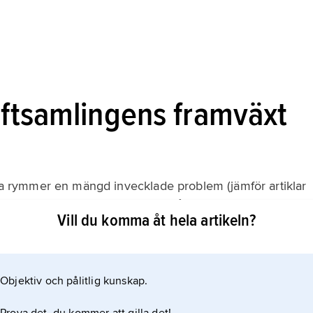
iftsamlingens framväxt
oria rymmer en mängd invecklade problem (jämför artiklar
igt intryck av Bibelns tillblivelse får man genom att
Vill du komma åt hela artikeln?
med menas den utveckling som förde samman skrifterna
d religiös auktoritet, en kanon.
Objektiv och pålitlig kunskap.