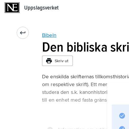
Uppslagsverket
Uppslagsverket
Bibeln
Den bibliska skr
Skriv ut
De enskilda skrifternas tillkomsthist
om respektive skrift). Ett mer översiktl
studera den s.k. kanonhistorien. Där
till en enhet med fasta gränser och me