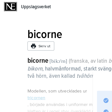
Uppslagsverket
Uppslagsverket
bicorne
Skriv ut
bicorne
(franska, av latin
b
[bikɔʹrn]
bikorn
,
halvmånformad, starkt svängd
två hörn, även kallad
tvåhörning
elle
Modellen, som utvecklades ur
tricornen
, började användas i uniformer mot slutet a
Hatten är i regel styv, överklädd med silk