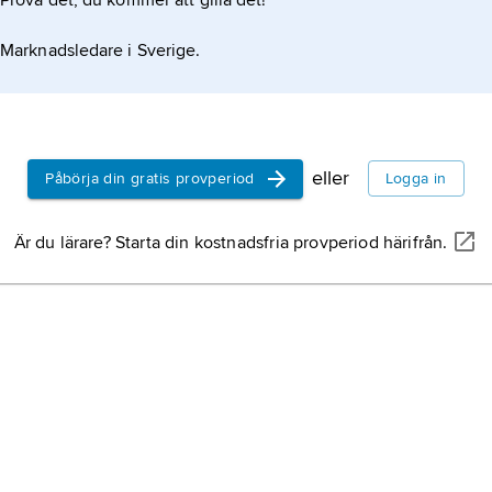
Prova det, du kommer att gilla det!
.
Marknadsledare i Sverige.
eller
Påbörja din gratis provperiod
Logga in
Är du lärare? Starta din kostnadsfria provperiod härifrån.