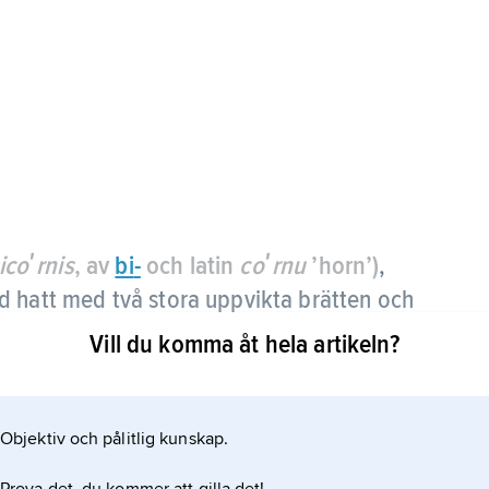
icoʹrnis
, av
bi
-
och latin
coʹrnu
’horn’)
,
 hatt med två stora uppvikta brätten och
r
båthatt
.
Vill du komma åt hela artikeln?
Objektiv och pålitlig kunskap.
v 1700-talet och lever kvar i en del paraduniformer.
efälb och tillika dekorerad och plymascherad; den