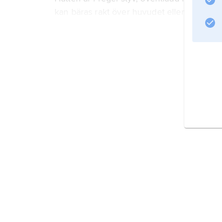
kan bäras rakt över huvudet eller på tvären
Information om artikeln