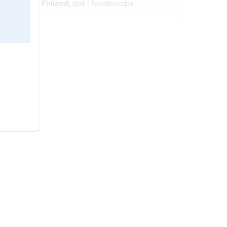
Finland,
stat i Nordeuropa.
Sverige,
stat på Skandinaviska
halvön, norra Europa.