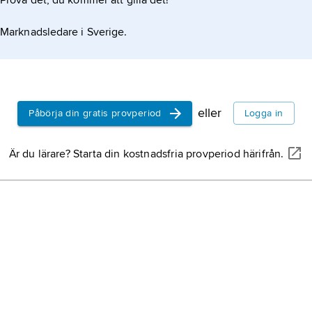
Prova det, du kommer att gilla det!
Marknadsledare i Sverige.
eller
Påbörja din gratis provperiod
Logga in
Är du lärare? Starta din kostnadsfria provperiod härifrån.