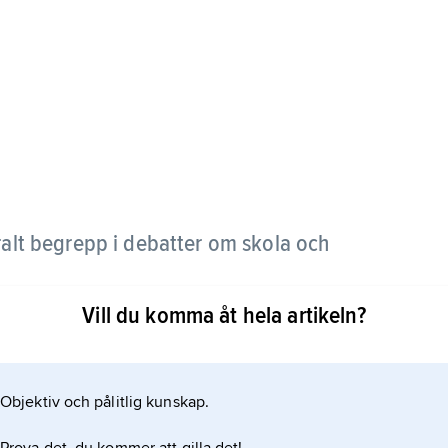
tralt begrepp i debatter om skola och
Vill du komma åt hela artikeln?
ts till
ch begränsad yrkeskompetens, syftar bildning till
Objektiv och pålitlig kunskap.
ngen har enbart sina yttre måttstockar, under det
med enskilda individer eller grupper och deras