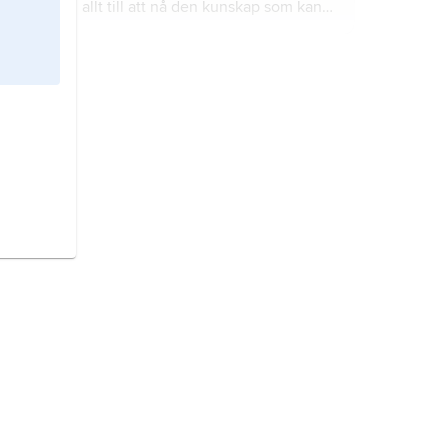
allt till att nå den kunskap som kan
ge frigörelse (
moksha
) från världen
och omfödelsen.
upplysningen,
intellektuell
strömning under 1700-talets senare
hälft med centrum i Frankrike.
religionsvetenskap,
det
vetenskapliga studiet av religion i
historia och samtid.
pedagogik
, vetande och metoder
som tillämpas i uppfostran,
undervisning och utbildning.
Hegel
, Georg Wilhelm
Friedrich,
född 27 augusti 1770, död 14
november 1831, tysk filosof.