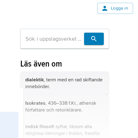
Logga in
Läs även om
dialektik
, term med en rad skiftande
innebörder.
Isokrates
, 436–338 f.Kr., athensk
författare och retoriklärare.
indisk filosofi
syftar, liksom alla
religiösa riktningar i Indien, framför