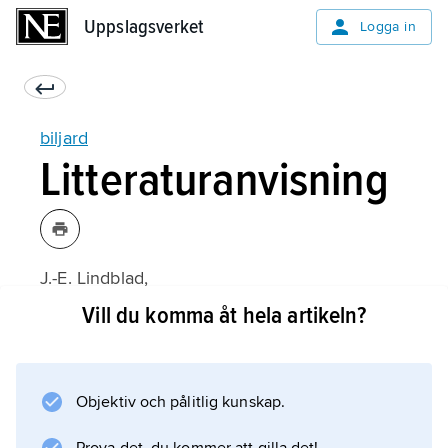
Uppslagsverket
Uppslagsverket
Logga in
biljard
Litteraturanvisning
J.-E. Lindblad,
Biljardhandboken
Vill du komma åt hela artikeln?
(1985).
Objektiv och pålitlig kunskap.
Information om artikeln