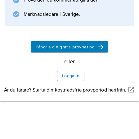
Prova det, du kommer att gilla det!
Marknadsledare i Sverige.
Påbörja din gratis provperiod
eller
Logga in
Är du lärare? Starta din kostnadsfria provperiod härifrån.