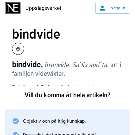
Uppslagsverket
Uppslagsverket
Logga in
bindvide
bindvide,
öronvide
,
Saʹlix auriʹta
,
art i
familjen videväxter.
Det är en 0,5–2 m hög buske med
Vill du komma åt hela artikeln?
korthåriga–kala årsskott och utspärrade
grenar. Bladen är 3–5 cm långa, bredare mot
toppen. De har nedböjd spets och upphöjda
nerver på undersidan. Bladskaften är 4–6 mm
Objektiv och pålitlig kunskap.
långa. Stiplerna är iögonfallande stora och har