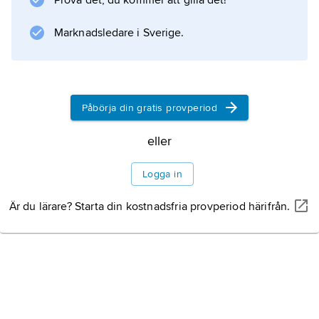
Prova det, du kommer att gilla det!
föranlett namnet öronvide. Hängena utvecklas
något före bladsprickningen och blomningen
Marknadsledare i Sverige.
Information om artikeln
Påbörja din gratis provperiod
eller
Logga in
Är du lärare? Starta din kostnadsfria provperiod härifrån.