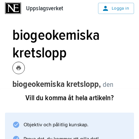
Uppslagsverket
Uppslagsverket
Logga in
biogeokemiska
kretslopp
biogeokemiska kretslopp,
den
globala omsättningen av grundämnena
Vill du komma åt hela artikeln?
i naturen, deras tillstånd och
förändringar i atmosfär, biosfär,
hydrosfär, pedosfär och litosfär.
Objektiv och pålitlig kunskap.
Flödet genom och omvandlingar inom