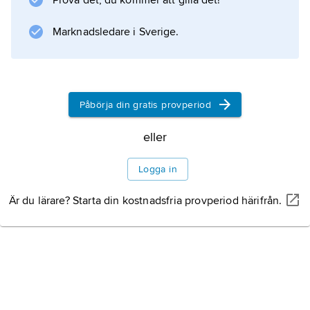
Prova det, du kommer att gilla det!
kretsloppen sker i ett samspel av biologiska,
geologiska och kemiska processer.
Marknadsledare i Sverige.
Information om artikeln
Påbörja din gratis provperiod
eller
Logga in
Är du lärare? Starta din kostnadsfria provperiod härifrån.