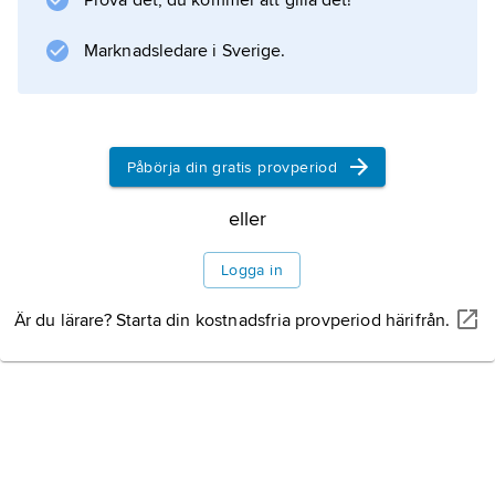
Prova det, du kommer att gilla det!
Sålunda hävdas att mänsklig kultur bör
betraktas som ett artspecifikt beteende hos en
Marknadsledare i Sverige.
viss primat, människan, och att detta därför
skall förklaras enligt samma principer som
förklarar beteendet hos andra primater.
Påbörja din gratis provperiod
Litteraturanvisning
eller
Logga in
Information om artikeln
Är du lärare? Starta din kostnadsfria provperiod härifrån.