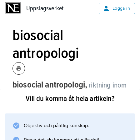
Uppslagsverket
Uppslagsverket
Logga in
biosocial
antropologi
biosocial antropologi,
riktning inom
antropologin vilken söker förklara så
Vill du komma åt hela artikeln?
mycket som möjligt av mänskligt socialt
liv och beteende som resultat av
biologiska snarare än av sociala och
Objektiv och pålitlig kunskap.
kulturella förhållanden.