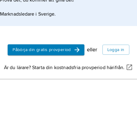
Prova det, du kommer att gilla det!
Marknadsledare i Sverige.
eller
Påbörja din gratis provperiod
Logga in
Är du lärare? Starta din kostnadsfria provperiod härifrån.