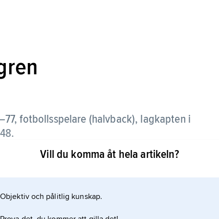
gren
–77, fotbollsspelare (halvback), lagkapten i
948.
Vill du komma åt hela artikeln?
er 1945–48 och vann fem SM-guld med IFK
Objektiv och pålitlig kunskap.