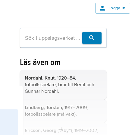
Logga in
Läs även om
Nordahl, Knut,
1920–84,
fotbollsspelare, bror till Bertil och
Gunnar Nordahl.
Lindberg, Torsten,
1917–2009,
fotbollsspelare (målvakt).
Ericson,
Georg
(
”Åby”
), 1919–2002,