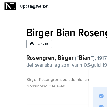
Uppslagsverket
Uppslagsverket
Birger Bian Rosen
Skriv ut
Rosengren,
Birger
Bian
(”
”),
1917
det svenska lag som vann OS-guld 1
Birger Rosengren spelade nio landskamp
Norrköping 1943–48.