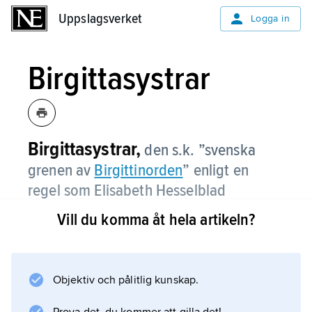
Uppslagsverket
Uppslagsverket
Logga in
Birgittasystrar
Birgittasystrar,
den s.k. ”svenska
grenen av
Birgittinorden
” enligt en
regel som Elisabeth Hesselblad
instiftade i Rom 1911; denna regel har
Vill du komma åt hela artikeln?
senare bearbetats.
Birgittasystrar utför socialt arbete genom
gästhem i Djursholm (sedan 1923), Falun, Åbo
Objektiv och pålitlig kunskap.
samt i Storbritannien, Schweiz, Italien och