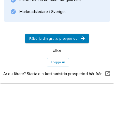
Prova det, du kommer att gilla det!
Marknadsledare i Sverige.
Påbörja din gratis provperiod
eller
Logga in
Är du lärare? Starta din kostnadsfria provperiod härifrån.