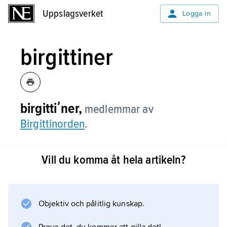
Uppslagsverket
Uppslagsverket
Logga in
birgittiner
birgittiʹner,
medlemmar av
Birgittinorden
.
Vill du komma åt hela artikeln?
Information om artikeln
Objektiv och pålitlig kunskap.