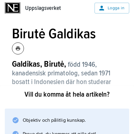
Uppslagsverket
Uppslagsverket
Logga in
Birutė Galdikas
Galdikas, Birutė,
född 1946,
kanadensisk primatolog, sedan 1971
bosatt i Indonesien där hon studerar
orangutanger.
Vill du komma åt hela artikeln?
Under sin grundutbildning i antropologi vid
UCLA kom Galdikas i kontakt med studier av
vilda schimpanser och gorillor utförda av Jane
Objektiv och pålitlig kunskap.
Goodall respektive Dian Fossey. Goodall och