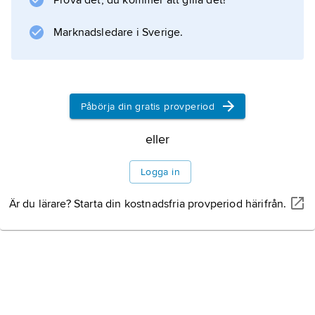
Prova det, du kommer att gilla det!
Fossey fick båda ekonomiskt stöd av Louis
Leakey.
Marknadsledare i Sverige.
Information om artikeln
Påbörja din gratis provperiod
eller
Logga in
Är du lärare? Starta din kostnadsfria provperiod härifrån.