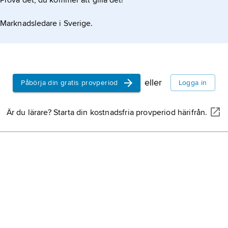
Prova det, du kommer att gilla det!
Marknadsledare i Sverige.
eller
Påbörja din gratis provperiod
Logga in
Är du lärare? Starta din kostnadsfria provperiod härifrån.