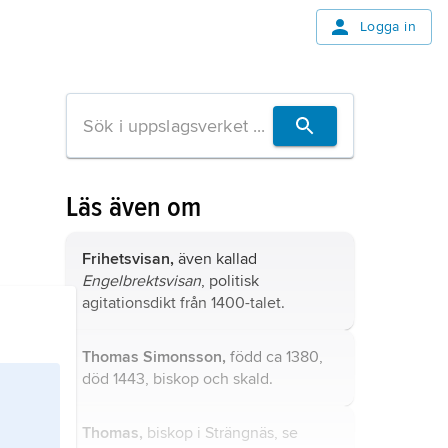
Logga in
Läs även om
Frihetsvisan,
även kallad
Engelbrektsvisan
, politisk
agitationsdikt från 1400-talet.
Thomas Simonsson,
född ca 1380,
död 1443, biskop och skald.
Thomas,
biskop i Strängnäs, se