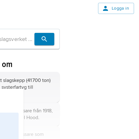
Logga in
n om
kt slagskepp (41 700 ton)
 systerfartyg till
tisk
slagkryssare
från 1918,
efter
Samuel Hood
.
ysk tung kryssare som