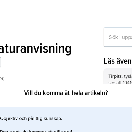
raturanvisning
Läs äve
Tirpitz
, tys
r,
sjösatt 1941;
ampen om Atlanten
Bismarck
.
Vill du komma åt hela artikeln?
Hood
, brit
uppkallad 
Objektiv och pålitlig kunskap.
mation om artikeln
Blücher
, t