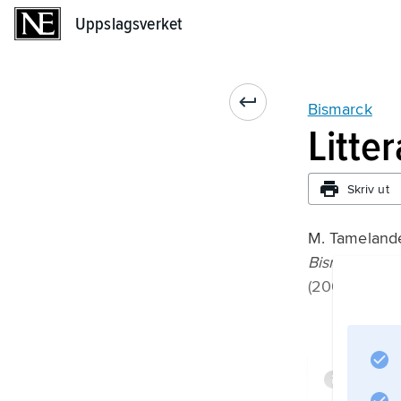
Uppslagsverket
Uppslagsverket
Bismarck
Litte
Skriv ut
M. Tamelande
Bismarck: K
(2004).
Infor