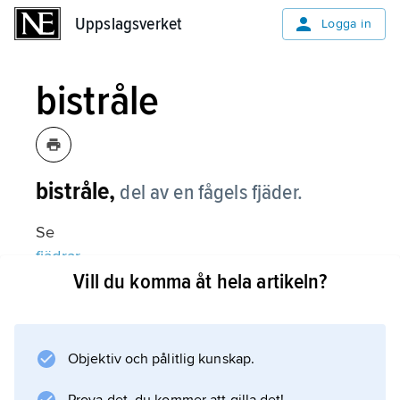
Uppslagsverket
Uppslagsverket
Logga in
bistråle
bistråle,
del av en fågels fjäder.
Se
fjädrar
Vill du komma åt hela artikeln?
.
Objektiv och pålitlig kunskap.
Information om artikeln