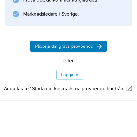
Prova det, du kommer att gilla det!
Marknadsledare i Sverige.
Påbörja din gratis provperiod
eller
Logga in
Är du lärare? Starta din kostnadsfria provperiod härifrån.